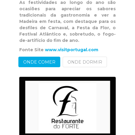
As festividades ao longo do ano são
ocasiões para apreciar os sabores
tradicionais da gastronomia e ver a
Madeira em festa, com destaque para os
desfiles de Carnaval, a Festa da Flor, o
Festival Atlântico e, sobretudo, o fogo-
de-artifício do fim de ano.
Fonte Site
www.visitportugal.com
ONDE COMER
ONDE DORMIR