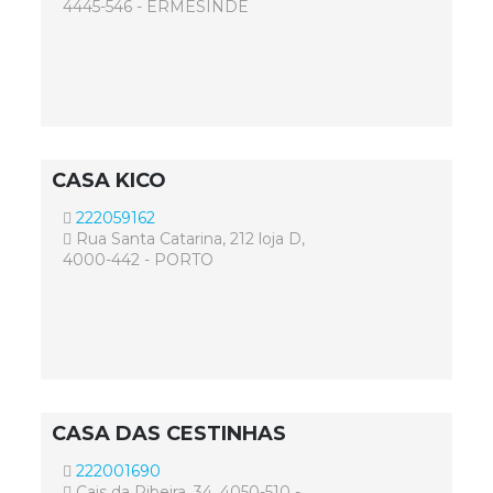
4445-546 - ERMESINDE
CASA KICO
222059162
Rua Santa Catarina, 212 loja D,
4000-442 - PORTO
CASA DAS CESTINHAS
222001690
Cais da Ribeira, 34, 4050-510 -