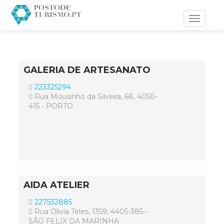
Toggle
navigati
GALERIA DE ARTESANATO
223325294
Rua Mousinho da Silveira, 68, 4050-
415 - PORTO
AIDA ATELIER
227532885
Rua Olivia Teles, 1359, 4405-385 -
SÃO FELIX DA MARINHA