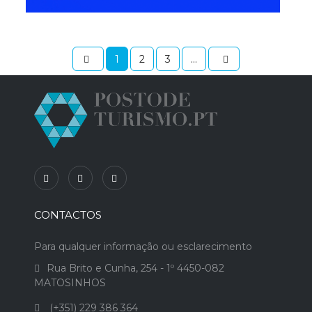
1
2
3
...
CONTACTOS
Para qualquer informação ou esclarecimento
Rua Brito e Cunha, 254 - 1º 4450-082
MATOSINHOS
(+351) 229 386 364