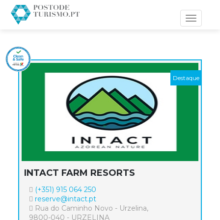
Toggle
navigati
INTACT FARM RESORTS
(+351) 915 064 250
reserve@intact.pt
Rua do Caminho Novo - Urzelina,
9800-040 - URZELINA