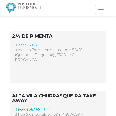
Toggle
navigati
2/4 DE PIMENTA
273326902
Av. das Forças Armadas, Lote 80/81
(Quinta da Braguinha) , 5300-440 -
BRAGANÇA
ALTA VILA CHURRASQUEIRA TAKE
AWAY
(+351) 252 684 024
Rua 5 de Outubro, 1899, 4480-739 -