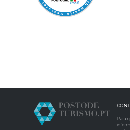
CONT
Para q
infor