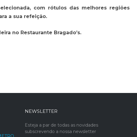
elecionada, com rótulos das melhores regiões
ra a sua refeição.
eira no Restaurante Bragado’s.
NEWSLETTER
Esteja a par de todas as novidades
subscrevendo a nossa newsletter