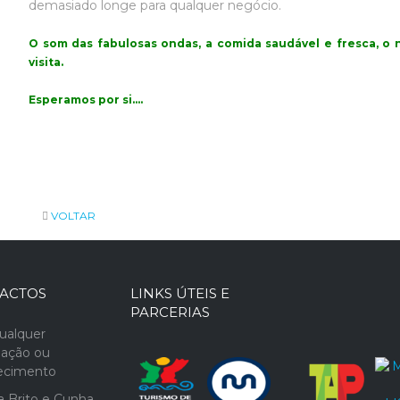
demasiado longe para qualquer negócio.
O som das fabulosas ondas, a comida saudável e fresca, o n
visita.
Esperamos por si....
VOLTAR
ACTOS
LINKS ÚTEIS E
PARCERIAS
ualquer
mação ou
recimento
 Brito e Cunha,