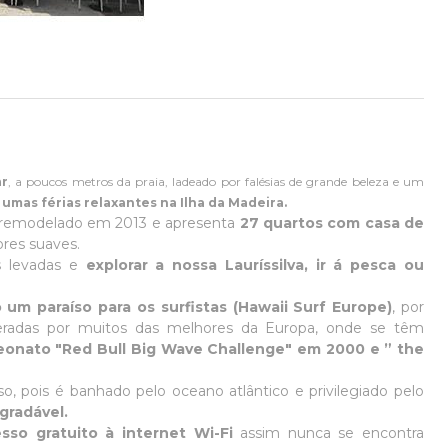
ar
, a poucos metros da praia, ladeado por falésias de grande beleza e um
a
umas férias relaxantes na Ilha da Madeira.
te remodelado em 2013 e apresenta
27 quartos com casa de
res suaves.
s levadas e
explorar a nossa Lauríssilva, ir á pesca ou
m paraíso para os surfistas (Hawaii Surf Europe)
, por
ideradas por muitos das melhores da Europa, onde se têm
onato "Red Bull Big Wave Challenge" em 2000 e ” the
o, pois é banhado pelo oceano atlântico e privilegiado pelo
gradável.
sso gratuito à internet Wi-Fi
assim nunca se encontra