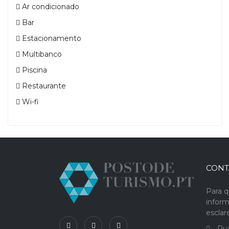
Ar condicionado
Bar
Estacionamento
Multibanco
Piscina
Restaurante
Wi-fi
CONT
Para q
infor
escla
Rua