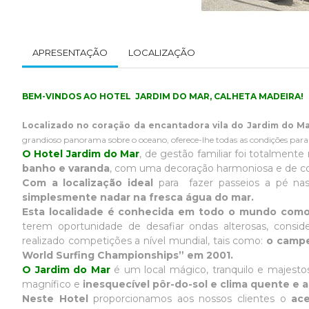
APRESENTAÇÃO
LOCALIZAÇÃO
BEM-VINDOS AO HOTEL JARDIM DO MAR, CALHETA MADEIRA!
Localizado no coração da encantadora vila do Jardim do M
grandioso panorama sobre o oceano, oferece-lhe todas as condições par
O Hotel Jardim do Mar
, de gestão familiar foi totalmen
banho e varanda
, com uma decoração harmoniosa e de co
Com a localização ideal
para fazer passeios a pé na
simplesmente nadar na fresca água do mar.
Esta localidade é conhecida em todo o mundo como u
terem oportunidade de desafiar ondas alterosas, cons
realizado competições a nível mundial, tais como:
o campe
World Surfing Championships” em 2001.
O Jardim do Mar
é um local mágico, tranquilo e majestos
magnífico e
inesquecível pôr-do-sol e clima quente e a
Neste Hotel
proporcionamos aos nossos clientes o
ace