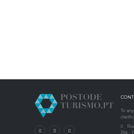
CONT
To any
clarifi
Rua
254 - 