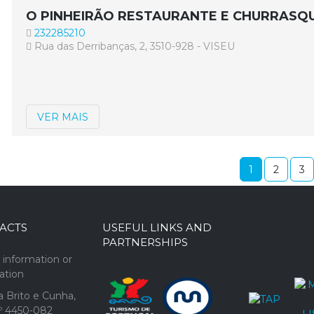
O PINHEIRÃO RESTAURANTE E CHURRASQ
232285210
Rua das Derribanças, 2, 3510-928 - VISEU
VER MAIS
1
2
3
ACTS
USEFUL LINKS AND
PARTNERSHIPS
 information or
cation
 Brito e Cunha,
1º 4450-082