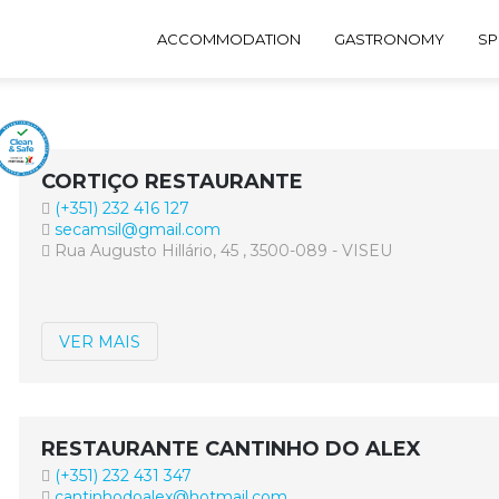
ACCOMMODATION
GASTRONOMY
SP
CORTIÇO RESTAURANTE
(+351) 232 416 127
secamsil@gmail.com
Rua Augusto Hillário, 45 , 3500-089 - VISEU
VER MAIS
RESTAURANTE CANTINHO DO ALEX
(+351) 232 431 347
cantinhodoalex@hotmail.com