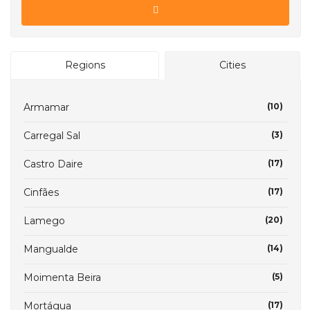
Regions
Cities
Armamar
(10)
Carregal Sal
(3)
Castro Daire
(17)
Cinfães
(17)
Lamego
(20)
Mangualde
(14)
Moimenta Beira
(5)
Mortágua
(17)