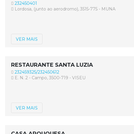
232450401
Lordosa, (junto ao aerodromo), 3515-775 - MUNA
VER MAIS
RESTAURANTE SANTA LUZIA
232459325/232450612
E. N. 2 - Campo, 3500-719 - VISEU
VER MAIS
CASA AROUQUESA