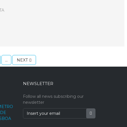
TA
...
NEXT
NEWSLETTER
Follow all news subscribing our
newsletter