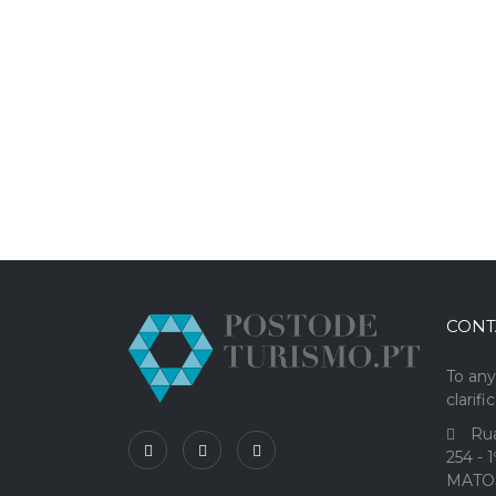
CONT
To any
clarifi
Rua
254 - 
MATO