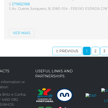
279652188
Av. Guerra Junqueiro, 8, 5180-104 - FREIXO ESPADA CIN
VER MAIS
PREVIOUS
1
2
3
ACTS
USEFUL LINKS AND
PARTNERSHIPS
 information or
cation
 Brito e Cunha,
1º 4450-082
SINHOS