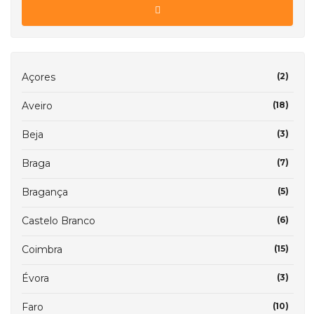
Açores
(2)
Aveiro
(18)
Beja
(3)
Braga
(7)
Bragança
(5)
Castelo Branco
(6)
Coimbra
(15)
Évora
(3)
Faro
(10)