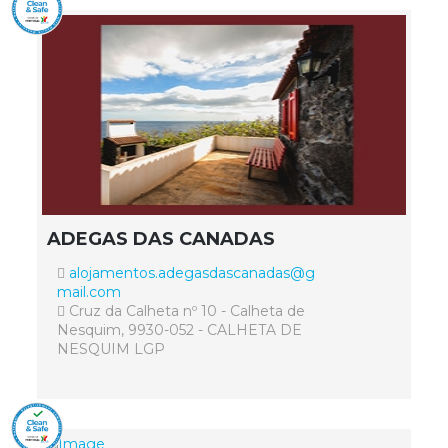
ADEGAS DAS CANADAS
alojamentos.adegasdascanadas@g
mail.com
Cruz da Calheta nº 10 - Calheta de
Nesquim, 9930-052 - CALHETA DE
NESQUIM LGP