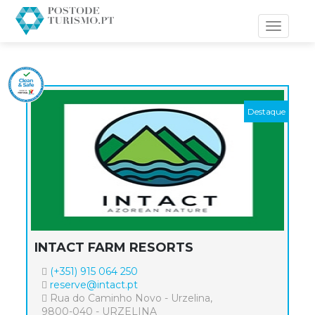
Toggle
navigati
INTACT FARM RESORTS
(+351) 915 064 250
reserve@intact.pt
Rua do Caminho Novo - Urzelina,
9800-040 - URZELINA