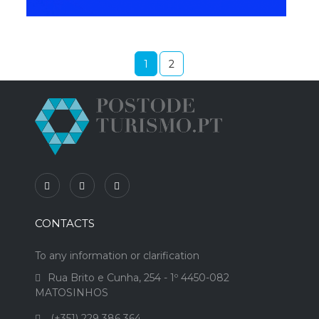
1
2
CONTACTS
To any information or clarification
Rua Brito e Cunha, 254 - 1º 4450-082
MATOSINHOS
(+351) 229 386 364