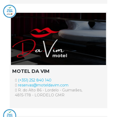
MOTEL DA VIM
(+351) 252 840 140
reservas@moteldavim.com
R. do Alto 86 - Lordelo - Guimarães,
4815-178 - LORDELO GMR