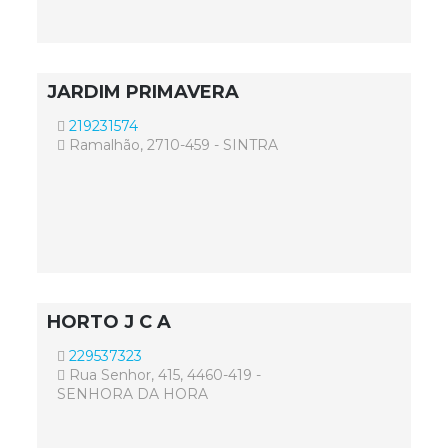
JARDIM PRIMAVERA
219231574
Ramalhão, 2710-459 - SINTRA
HORTO J C A
229537323
Rua Senhor, 415, 4460-419 -
SENHORA DA HORA