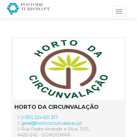
Toggle
navigati
HORTO DA CIRCUNVALAÇÃO
(+351) 224 631 317
geral@hortocircunvalacao.pt
Rua Padre Andrade e Silva, 1103,
4420-242 - GONDOMAR