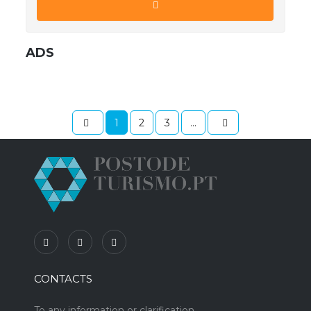
ADS
1
2
3
...
CONTACTS
To any information or clarification