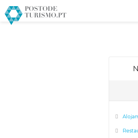
N
Aloja
Resta