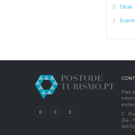
Dicas
Event
CONT
Para q
infor
escla
Rua
254 - 
MATO