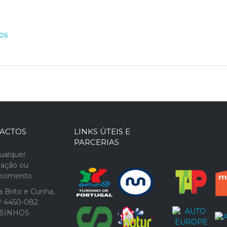
os
ACTOS
LINKS ÚTEIS E
PARCERIAS
ualquer
mação ou
recimento
 Brito e Cunha,
1º 4450-082
SINHOS