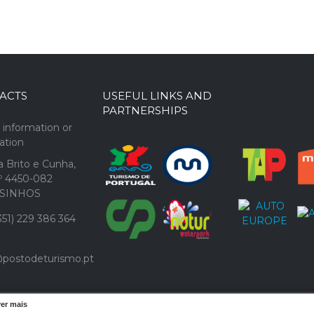
ACTS
USEFUL LINKS AND
PARTNERSHIPS
 information or
cation
 Brito e Cunha,
1º 4450-082
SINHOS
51) 229 386 364
@postodeturismo.pt
t.pt
.
ver mais