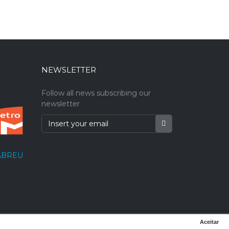
NEWSLETTER
Follow all news subscribing our
newsletter
|
|
Privacy and Security
Add company
Ads
Aceitar