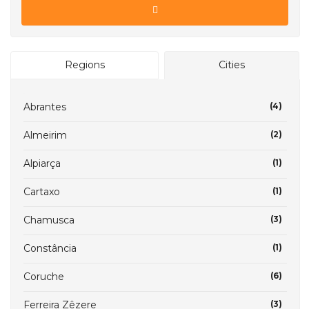
Regions
Cities
Abrantes
(4)
Almeirim
(2)
Alpiarça
(1)
Cartaxo
(1)
Chamusca
(3)
Constância
(1)
Coruche
(6)
Ferreira Zêzere
(3)