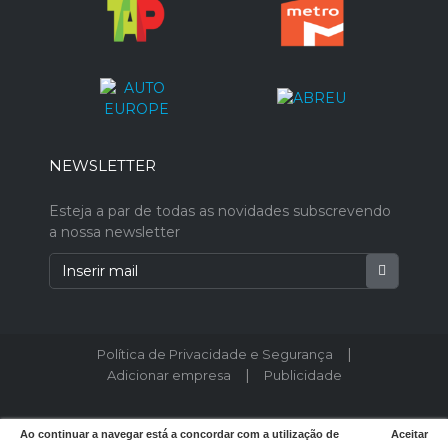
NEWSLETTER
Esteja a par de todas as novidades subscrevendo
a nossa newsletter
|
Política de Privacidade e Segurança
|
Adicionar empresa
Publicidade
© 2026 Postodeturismo.pt - Todos os direitos reservados.
Ao continuar a navegar está a concordar com a utilização de
Aceitar
Designed by
weboost.pt
.