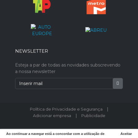
NEWSLETTER
Esteja a par de todas as novidades subscrevendo
a nossa newsletter
|
Política de Privacidade e Segurança
|
Adicionar empresa
Publicidade
© 2026 Postodeturismo.pt - Todos os direitos reservados.
Ao continuar a navegar está a concordar com a utilização de
Aceitar
Designed by
weboost.pt
.