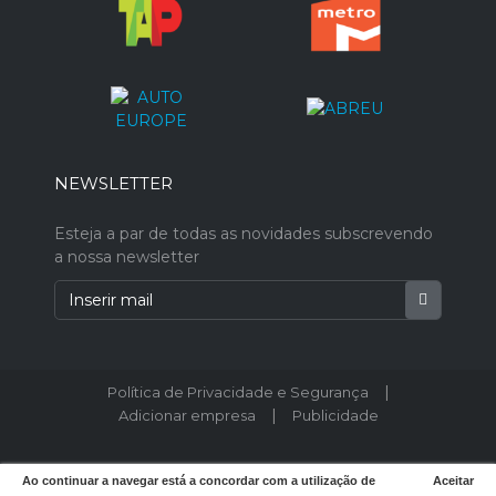
NEWSLETTER
Esteja a par de todas as novidades subscrevendo
a nossa newsletter
|
Política de Privacidade e Segurança
|
Adicionar empresa
Publicidade
© 2026 Postodeturismo.pt - Todos os direitos reservados.
Ao continuar a navegar está a concordar com a utilização de
Aceitar
Designed by
weboost.pt
.