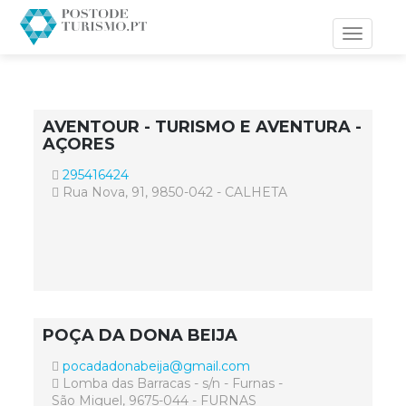
Toggle
navigati
AVENTOUR - TURISMO E AVENTURA -
AÇORES
295416424
Rua Nova, 91, 9850-042 - CALHETA
POÇA DA DONA BEIJA
pocadadonabeija@gmail.com
Lomba das Barracas - s/n - Furnas -
São Miguel, 9675-044 - FURNAS