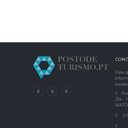
CONT
Para q
infor
escla
Rua
254 - 
MATO
(+3