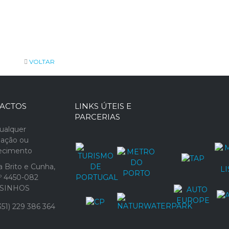
VOLTAR
ACTOS
LINKS ÚTEIS E
PARCERIAS
ualquer
mação ou
recimento
 Brito e Cunha,
1º 4450-082
SINHOS
51) 229 386 364