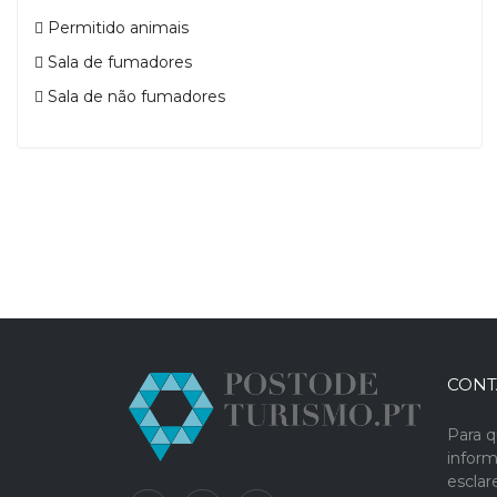
Permitido animais
Sala de fumadores
Sala de não fumadores
CONT
Para q
infor
escla