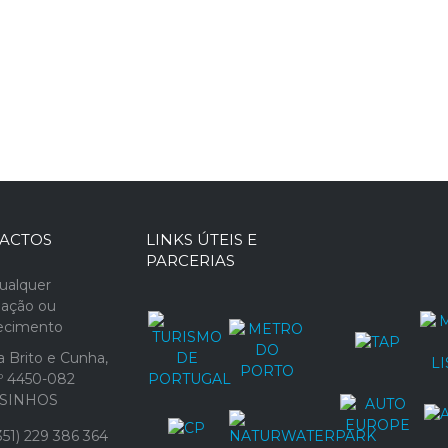
ACTOS
LINKS ÚTEIS E
PARCERIAS
ualquer
mação ou
recimento
 Brito e Cunha,
1º 4450-082
SINHOS
51) 229 386 364