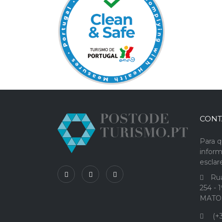
CONT
Para q
infor
escla
Rua
254 - 
MATO
(+3