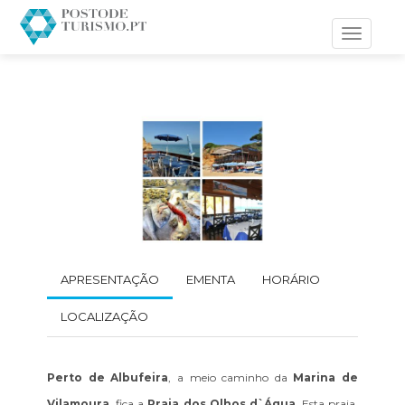
Toggle
navigati
APRESENTAÇÃO
EMENTA
HORÁRIO
LOCALIZAÇÃO
Perto de Albufeira
, a meio caminho da
Marina de
Vilamoura
, fica a
Praia dos Olhos d`Água
. Esta praia,