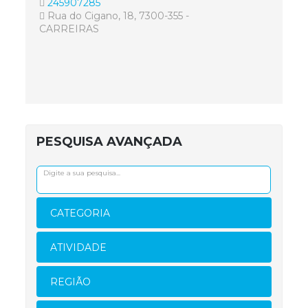
245907285
Rua do Cigano, 18, 7300-355 -
CARREIRAS
PESQUISA AVANÇADA
CATEGORIA
ATIVIDADE
REGIÃO