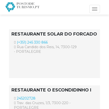
Toggle
navigati
RESTAURANTE SOLAR DO FORCADO
(+351) 245 330 866
Rua Candido dos Reis, 14, 7300-129
- PORTALEGRE
RESTAURANTE O ESCONDIDINHO I
245202728
Trav. das Cruzes, 1/3, 7300-220 -
PORTALEGRE