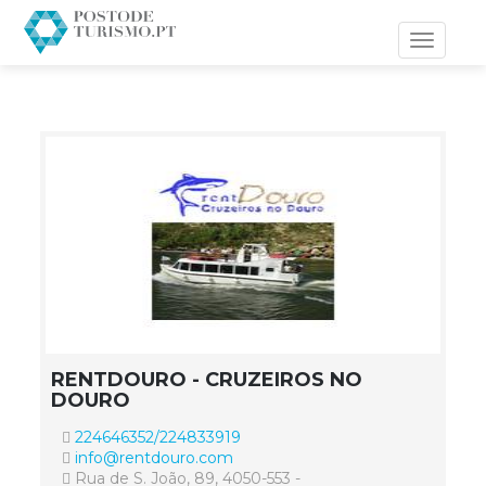
Toggle
navigati
RENTDOURO - CRUZEIROS NO
DOURO
224646352/224833919
info@rentdouro.com
Rua de S. João, 89, 4050-553 -