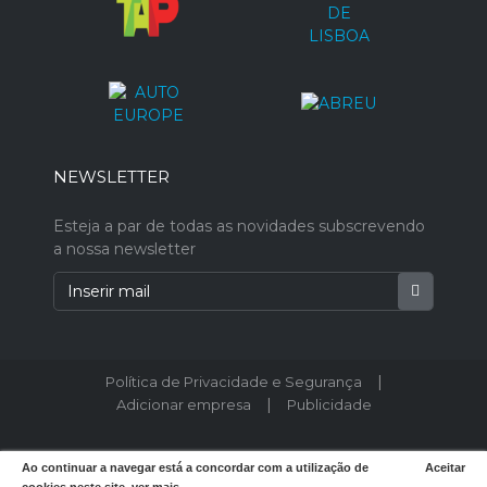
NEWSLETTER
Esteja a par de todas as novidades subscrevendo
a nossa newsletter
|
Política de Privacidade e Segurança
|
Adicionar empresa
Publicidade
© 2026 Postodeturismo.pt - Todos os direitos reservados. Designed by
Ao continuar a navegar está a concordar com a utilização de
Aceitar
weboost.pt
.