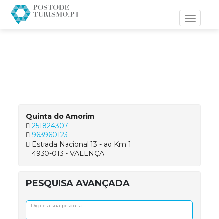
Toggle
navigati
Quinta do Amorim
251824307
963960123
Estrada Nacional 13 - ao Km 1
4930-013 - VALENÇA
PESQUISA AVANÇADA