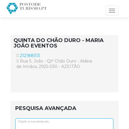
Toggle
navigati
QUINTA DO CHÃO DURO - MARIA
JOÃO EVENTOS
212188313
Rua S. João - Qtª Chão Duro - Aldeia
de Irmãos, 2925-030 - AZEITÃO
PESQUISA AVANÇADA