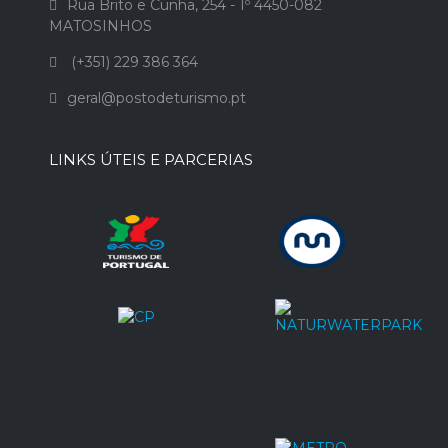
Rua Brito e Cunha, 254 - 1º 4450-082
MATOSINHOS
(+351) 229 386 364
geral@postodeturismo.pt
LINKS ÚTEIS E PARCERIAS