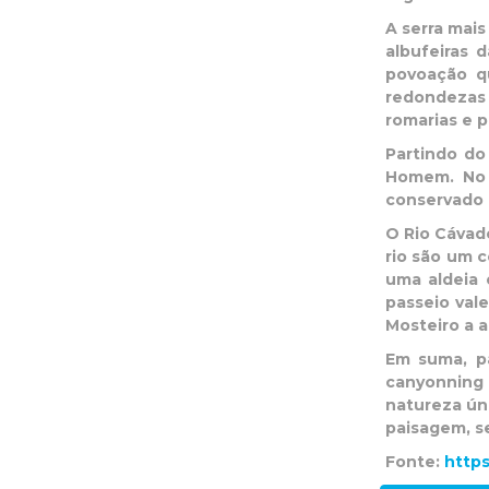
A serra mais
albufeiras 
povoação q
redondezas 
romarias e 
Partindo do
Homem. No 
conservado d
O Rio Cávado
rio são um c
uma aldeia 
passeio val
Mosteiro a 
Em suma, p
canyonning 
natureza úni
paisagem, s
Fonte:
https