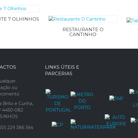
TE 7 OLHINHOS
RESTAURANTE O
CANTINHO
ACTOS
LINKS ÚTEIS E
PARCERIAS
ualquer
mação ou
recimento
 Brito e Cunha,
1º 4450-082
SINHOS
51) 229 386 364