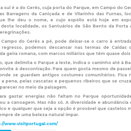
 a sul é a do Gerês, cuja porta do Parque, em Campo do Ger
das Barragens da Caniçada e de Vilarinho das Furnas, l
ue lhe deu o nome, e cujo espólio está hoje em expo
desta localidade, os Santuários de São Bento da Porta
peregrinações.
 Campo do Gerês a pé, pode deixar-se o carro à entrada
regresso, podemos descansar nas termas de Caldas d
a geira romana, com marcos miliários que têm quase dois 
, que delimita o Parque a leste, indica o caminho até à 
onvite à descontração. Para quem gosta mesmo de passeios
onde se guardam antigos costumes comunitários. Fica n
e a pena, pelas cascatas e pequenos ribeiros que se cru
aparecer no meio da paisagem.
ara gastar energias não faltam no Parque oportunidad
ou a canoagem. Mas não só. A diversidade e abundância 
co e qualquer que seja a opção é provável que castelos me
empre de uma beleza natural ímpar.
://www.visitportugal.com/