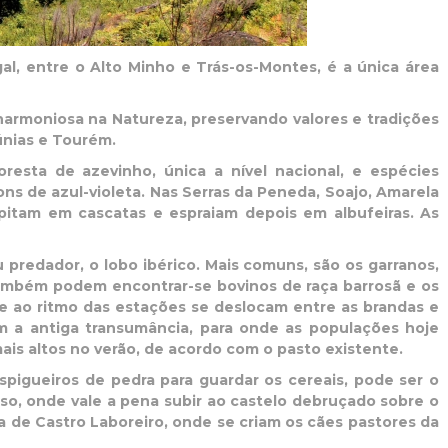
l, entre o Alto Minho e Trás-os-Montes, é a única área
armoniosa na Natureza, preservando valores e tradições
únias e Tourém.
resta de azevinho, única a nível nacional, e espécies
ns de azul-violeta. Nas Serras da Peneda, Soajo, Amarela
ipitam em cascatas e espraiam depois em albufeiras. As
predador, o lobo ibérico. Mais comuns, são os garranos,
ambém podem encontrar-se bovinos de raça barrosã e os
e ao ritmo das estações se deslocam entre as brandas e
com a antiga transumância, para onde as populações hoje
ais altos no verão, de acordo com o pasto existente.
spigueiros de pedra para guardar os cereais, pode ser o
o, onde vale a pena subir ao castelo debruçado sobre o
a de Castro Laboreiro, onde se criam os cães pastores da