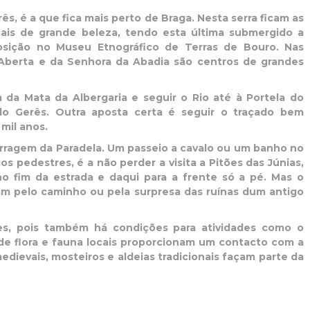
ês, é a que fica mais perto de Braga. Nesta serra ficam as
ocais de grande beleza, tendo esta última submergido a
sição no Museu Etnográfico de Terras de Bouro. Nas
 Aberta e da Senhora da Abadia são centros de grandes
 da Mata da Albergaria e seguir o Rio até à Portela do
o Gerês. Outra aposta certa é seguir o traçado bem
mil anos.
Barragem da Paradela. Um passeio a cavalo ou um banho no
 pedestres, é a não perder a visita a Pitões das Júnias,
o fim da estrada e daqui para a frente só a pé. Mas o
zam pelo caminho ou pela surpresa das ruínas dum antigo
es, pois também há condições para atividades como o
de flora e fauna locais proporcionam um contacto com a
dievais, mosteiros e aldeias tradicionais façam parte da