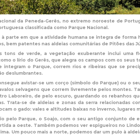
cional da Peneda-Gerês, no extremo noroeste de Portuga
ortuguesa classificada como Parque Nacional.
à parte em que a atividade humana se integra de forma h
s, bem patentes nas aldeias comunitárias de Pitões das J
 tons de verde, a vegetação exuberante inclui uma flo
mo o lírio do Gerês, que alegra os campos com os seus to
e integram o Parque, correm rios e ribeiras que se prec
ão deslumbrantes.
onsegue avistar-se um corço (símbolo do Parque) ou o seu 
valos selvagens que correm livremente pelos montes. T
tro Laboreiro, de pelo escuro, guardando os rebanhos qu
ras. Trata-se de aldeias e zonas da serra relacionadas 
cam o gado: vales e altitudes baixas no inverno, lugares m
rio pelo Parque, o Soajo, com o seu antigo conjunto de e
rtida a oeste. Também podemos ver espigueiros no Lindos
Lima. Um pouco mais a norte, podemos dar um pulo à aldei