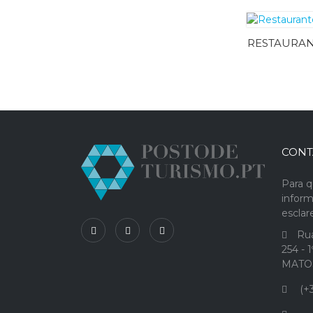
RESTAURAN
CONT
Para q
infor
escla
Rua
254 - 
MATO
(+3