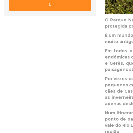
O Parque Na
protegida p
É um mundo 
muito antigo
Em todos os
endémicas co
e Gerês, qu
paisagens s
Por vezes c
pequenos ca
cães de Cas
as invernei
apenas deslo
Num itinerá
ponto de pa
vale do Rio 
região.